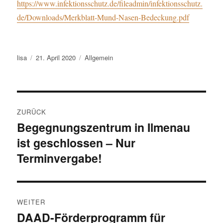
https://www.infektionsschutz.de/fileadmin/infektionsschutz.
de/Downloads/Merkblatt-Mund-Nasen-Bedeckung.pdf
Autor
Veröffentlicht
Kategorien
lisa
21. April 2020
Allgemein
am
Beitragsnavigation
ZURÜCK
Begegnungszentrum in Ilmenau
Vorheriger
ist geschlossen – Nur
Beitrag:
Terminvergabe!
WEITER
DAAD-Förderprogramm für
Nächster